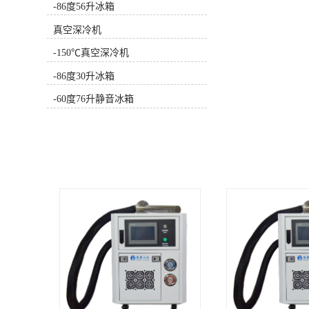
发明的环保混合制冷剂配方、独特的
-86度56升冰箱
单机制冷系统生产；高精度微电脑数
字控制，温度数字显示，运行状态一
真空深冷机
目了然；箱内温度-40℃～-86℃范围
内任意设定且可稳定运行。可设定开
-150℃真空深冷机
停机温差；u 安全系统具备完善的报
警系统，有蜂鸣器声音及灯光闪烁报
-86度30升冰箱
警功能；（可设高温、低温超限报
-60度76升静音冰箱
警、传感器故障）等报警功能，确保
箱内物品存放安全；多重保护功能
（键盘锁定、传感器故障时制冷系统
保持运行状态、密码保护防止随意调
整运行参数；u 制冷系统采用德国
EBM静音风机，性能稳定持久，噪音
低；独特的无氟环保混合制冷剂；门
体双重密封设计，有效保证箱内温度
稳定； 国际品牌进口压缩机+零配
件，制冷快能耗小，部件少；超厚保
温层，高密度聚氨酯发泡层，有效锁
住冷量确保箱内温度稳定；u 人性化
设计 安全门锁设计，防止随意开启；
304食品级不锈钢内胆，永不生锈，
安全有保障；重型万向脚轮，方便移
动；箱内气压平衡设计，同时兼具测
试孔功能，方便使用；可选安装数字