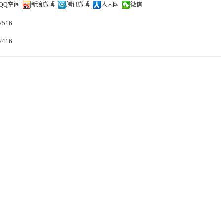
QQ空间
新浪微博
腾讯微博
人人网
微信
W516
W416